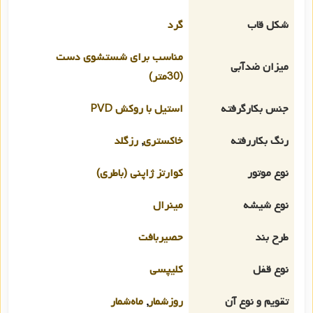
شکل قاب
گرد
مناسب برای شستشوی دست
میزان ضدآبی
(30متر)
جنس بکارگرفته
استیل با روکش PVD
رنگ بکاررفته
خاکستری
,
رزگلد
نوع موتور
کوارتز ژاپنی (باطری)
نوع شیشه
مینرال
طرح بند
حصیربافت
نوع قفل
کلیپسی
تقویم و نوع آن
روزشمار
,
ماه‌شمار