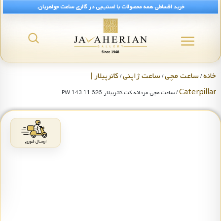
خرید اقساطی همه محصولات با اسنپ‌پی در گالری ساعت جواهریان.
خانه
ساعت مچی
ساعت ژاپنی
کاترپیلار |
/
/
/
Caterpillar
/ ساعت مچی مردانه کت کاترپیلار PW.143.11.626