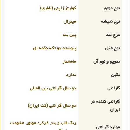
نوع موتور
کوارتز ژاپنی (باطری)
نوع شیشه
مینرال
طرح بند
پین بند
نوع قفل
پیوسته دو تکه دکمه ای
تقویم و نوع آن
ماه‌شمار
نگین
ندارد
گارانتی
دو سال گارانتی بین المللی
گارانتی کننده در
دو سال گارانتی (کت ایران)
ایران
رنگ قاب و بند
,
کارکرد موتور
,
مقاومت
موارد گارانتی