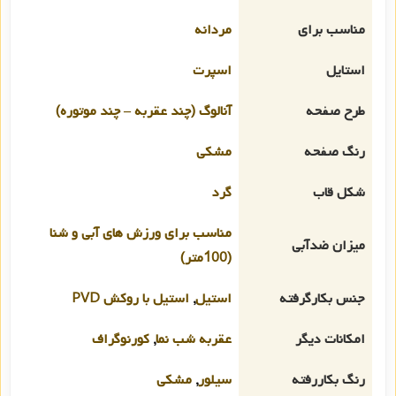
مناسب برای
مردانه
استایل
اسپرت
طرح صفحه
آنالوگ (چند عقربه – چند موتوره)
رنگ صفحه
مشکی
شکل قاب
گرد
مناسب برای ورزش های آبی و شنا
میزان ضدآبی
(100متر)
جنس بکارگرفته
استیل
,
استیل با روکش PVD
امکانات دیگر
عقربه شب نما
,
کورنوگراف
رنگ بکاررفته
سیلور
,
مشکی