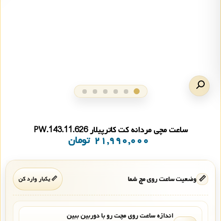
ساعت مچی مردانه کت کاترپیلار PW.143.11.626
۲۱,۹۹۰,۰۰۰
تومان
📏
وضعیت ساعت روی مچ شما
📏 یکبار وارد کن
اندازه ساعت روی مچت رو با دوربین ببین