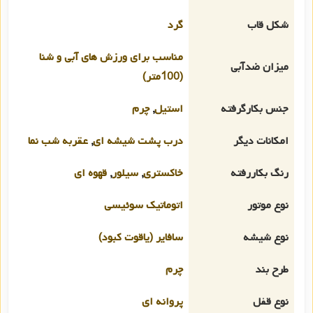
شکل قاب
گرد
مناسب برای ورزش های آبی و شنا
میزان ضدآبی
(100متر)
جنس بکارگرفته
استیل
,
چرم
امکانات دیگر
درب پشت شیشه ای
,
عقربه شب نما
رنگ بکاررفته
خاکستری
,
سیلور
,
قهوه ای
نوع موتور
اتوماتیک سوئیسی
نوع شیشه
سافایر (یاقوت کبود)
طرح بند
چرم
نوع قفل
پروانه ای