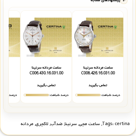
✨
پیشنهادهای مشابه
ساعت مردانه سرتینا
ساعت مردانه سرتینا
ساعت 
3.113
C006.430.16.031.00
C008.426.16.031.00
تماس بگیرید
تماس بگیرید
تما
درصد شباهت:
درصد شباهت:
درصد شباهت
certina
Tags:
,
ساعت مچی
,
سرتینا
,
ضدآب
,
لاکچری
,
مردانه