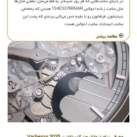
در دنیای ساعت‌هایی که هر روز شبیه‌تر به هم می‌شن، بعضی مدل‌ها
مثل ساعت زنانه ادوکس 1040337RRNAIR هستن که به‌محض
دیدنشون، فرقشون رو با بقیه حس می‌کنی.برندی که پشت این
ساعت ایستاده، ساعت ادوکس هست؛
مطالعه بیشتر
معرفی ساعت واشرون کنستانتین 2025 Vacheron