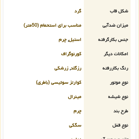
شکل قاب
گرد
میزان ضدآبی
مناسب برای استحمام (50متر)
جنس بکارگرفته
استیل
,
چرم
امکانات دیگر
کورنوگراف
رنگ بکاررفته
رزگلد
,
زرشکی
نوع موتور
کوارتز سوئیسی (باطری)
نوع شیشه
مینرال
طرح بند
چرم
نوع قفل
سگکی