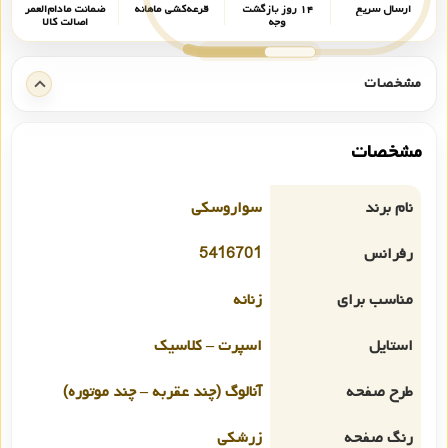
ارسال سریع
۱۴ روز بازگشت
قرعه‌کشی ماهانه
ضمانت مادام‌العمر
وجه
اصالت کالا
مشخصات
مشخصات
نام برند
سواروسکی
رفرانس
5416701
مناسب برای
زنانه
استایل
اسپرت – کلاسیک
طرح صفحه
آنالوگ (چند عقربه – چند موتوره)
رنگ صفحه
زرشکی