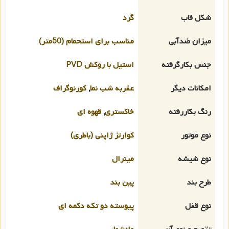
شکل قاب
گرد
میزان ضدآبی
مناسب برای استحمام (50متر)
جنس بکارگرفته
استیل با روکش PVD
امکانات دیگر
عقربه شب نما
,
کورنوگراف
رنگ بکاررفته
خاکستری
,
قهوه ای
نوع موتور
کوارتز ژاپنی (باطری)
نوع شیشه
مینرال
طرح بند
پین بند
نوع قفل
پیوسته دو تکه دکمه ای